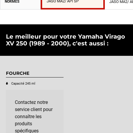
JASO MA2/ API SP
NORMES
JASO MA2/ A
Le meilleur pour votre Yamaha Virago
XV 250 (1989 - 2000), c'est aussi :
FOURCHE
Capacité 245 ml
Contactez notre
service client pour
connaître les
produits
spécifiques