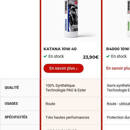
KATANA 10W‑40
R4000 10W
En stock
En stock
23,90€
En savoir plus
En savoir plu
100% Synthétique
Semi-synthéti
QUALITÉ
Technologie PAO & Ester
Technologie E
USAGES
Route
Route - utilis
SPÉCIFICITÉS
Très hautes performances
Protection du