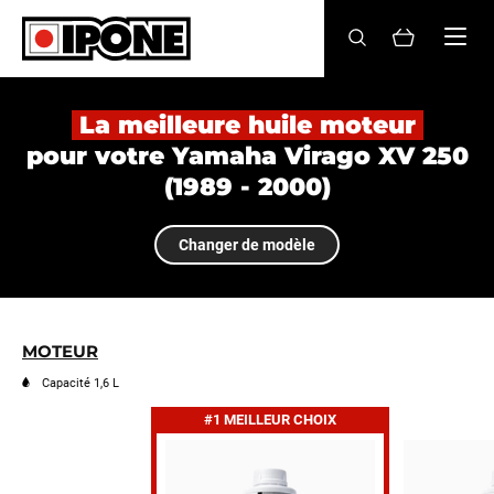
Ipone
HUILES MOTEUR
La meilleure huile moteur
pour votre Yamaha Virago XV 250
ENTRETIEN
(1989 - 2000)
MAINTENANCE
Changer de modèle
LIFESTYLE
LA MARQUE
MOTEUR
Revendeurs
Capacité 1,6 L
#1 MEILLEUR CHOIX
Compte
FR
EN
ES
IT
DE
BE