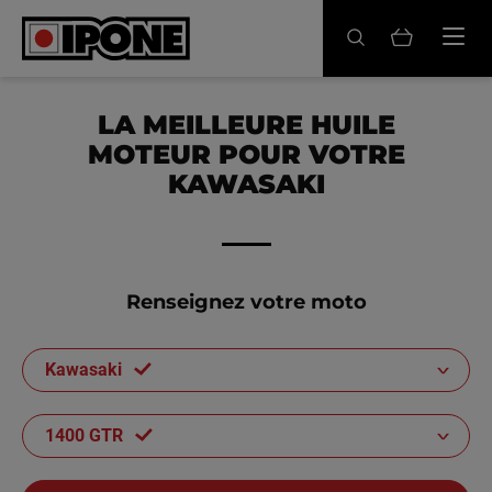
Ipone
HUILES MOTEUR
LA MEILLEURE HUILE
MOTEUR POUR VOTRE
ENTRETIEN
KAWASAKI
MAINTENANCE
LIFESTYLE
Renseignez votre moto
LA MARQUE
Kawasaki
Revendeurs
Compte
1400 GTR
FR
EN
ES
IT
DE
BE