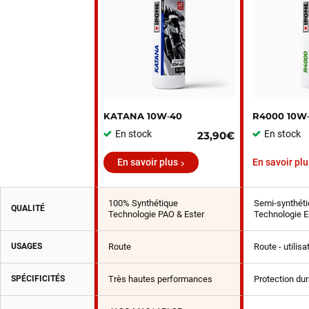
KATANA 10W‑40
R4000 10W
En stock
En stock
23,90€
En savoir plus
En savoir plu
100% Synthétique
Semi-synthéti
QUALITÉ
Technologie PAO & Ester
Technologie E
USAGES
Route
Route - utilis
SPÉCIFICITÉS
Très hautes performances
Protection du