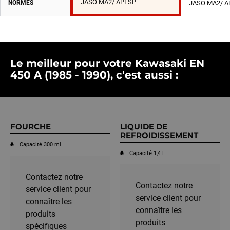
JASO MA2/ API SP
NORMES
JASO MA2/ A
Le meilleur pour votre Kawasaki EN
450 A (1985 - 1990), c'est aussi :
FOURCHE
LIQUIDE DE
REFROIDISSEMENT
Capacité 300 ml
Capacité 1,4 L
Contactez notre
Contactez notre
service client pour
service client pour
connaître les
connaître les
produits
produits
spécifiques