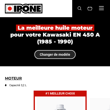
Ipone
HUILES MOTEUR
La meilleure huile moteur
pour votre Kawasaki EN 450 A
ENTRETIEN
(1985 - 1990)
MAINTENANCE
Changer de modèle
LIFESTYLE
LA MARQUE
MOTEUR
Revendeurs
Capacité 3,2 L
#1 MEILLEUR CHOIX
Compte
FR
EN
ES
IT
DE
BE