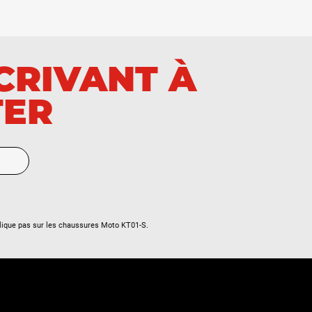
SCRIVANT À
TER
lique pas sur les chaussures Moto KT01-S.