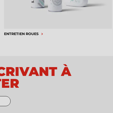
ENTRETIEN ROUES
SCRIVANT À
TER