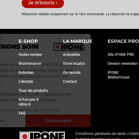
Je m'inscris
Réduction valable uniquement sur la 1ère commande. La réduction ne s'app
Continuer sans accepter
E-SHOP
LA MARQUE
ESPACE PRO
NOUS PRENONS SOIN
DE VOUS
Huiles moteur
Actualités
Site IPONE PRO
Maintenance
Store locator
Devenir revendeur
Nous utilisons quelques services pour mesurer notre audience,
générer des statistiques et vous proposer des offres les plus
Entretien
On recrute
IPONE
adaptées et la meilleure expérience possible sur notre site.
MediaHouse
Lifestyle
Contact
C'est OK pour vous ?
Tous les produits
Pour modifier vos préférences par la suite, cliquez sur le lien
Echanges &
'Préférences de cookies' situé dans le pied de page.
retours
Consentements certifiés par
FAQ
Paramétrer
Tout accepter
Axeptio consent
Conditions générales de vente
|
Crédit
Plateforme de Gestion du Consentement : Personnalisez vo