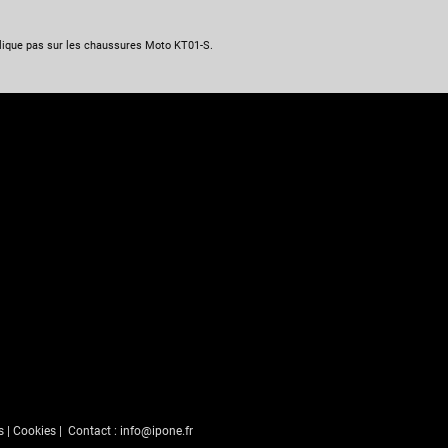
lique pas sur les chaussures Moto KT01-S.
s
|
Cookies
| Contact :
info@ipone.fr
s Options