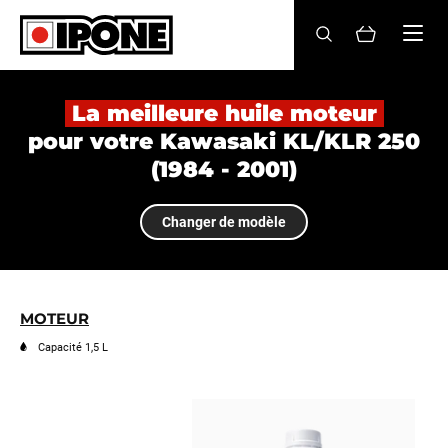
Ipone
HUILES MOTEUR
La meilleure huile moteur
pour votre Kawasaki KL/KLR 250
ENTRETIEN
(1984 - 2001)
MAINTENANCE
Changer de modèle
LIFESTYLE
LA MARQUE
MOTEUR
Revendeurs
Capacité 1,5 L
Compte
FR
EN
ES
IT
DE
BE