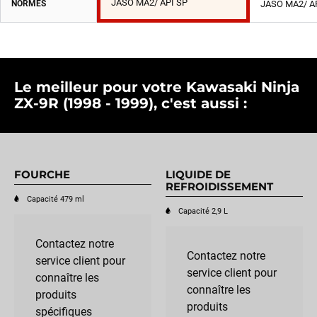
JASO MA2/ API SP
NORMES
JASO MA2/ A
Le meilleur pour votre Kawasaki Ninja
ZX-9R (1998 - 1999), c'est aussi :
FOURCHE
LIQUIDE DE
REFROIDISSEMENT
Capacité 479 ml
Capacité 2,9 L
Contactez notre
Contactez notre
service client pour
service client pour
connaître les
connaître les
produits
produits
spécifiques