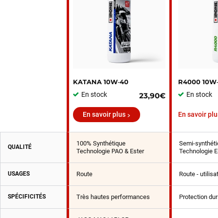
KATANA 10W‑40
R4000 10W
En stock
En stock
23,90€
En savoir plus
En savoir plu
100% Synthétique
Semi-synthéti
QUALITÉ
Technologie PAO & Ester
Technologie E
USAGES
Route
Route - utilis
SPÉCIFICITÉS
Très hautes performances
Protection du