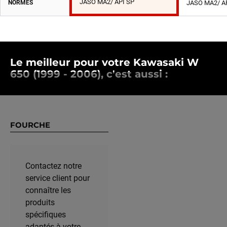
JASO MA2/ API SP
NORMES
JASO MA2/ A
Le meilleur pour votre Kawasaki W
650 (1999 - 2006), c'est aussi :
FOURCHE
Contactez notre
service client pour
connaître les
produits
spécifiques
adaptés à votre