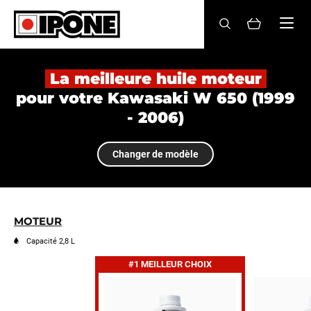
Ipone
HUILES MOTEUR
La meilleure huile moteur
pour votre Kawasaki W 650 (1999
ENTRETIEN
- 2006)
MAINTENANCE
Changer de modèle
LIFESTYLE
LA MARQUE
MOTEUR
Revendeurs
Capacité 2,8 L
#1 MEILLEUR CHOIX
Compte
FR
EN
ES
IT
DE
BE