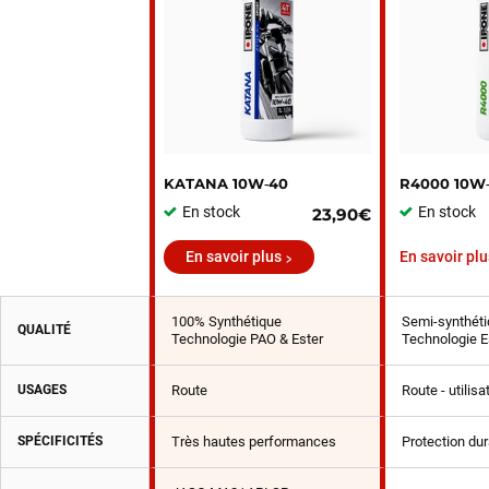
KATANA 10W‑40
R4000 10W
En stock
En stock
23,90€
En savoir plus
En savoir plu
100% Synthétique
Semi-synthéti
QUALITÉ
Technologie PAO & Ester
Technologie E
USAGES
Route
Route - utilis
SPÉCIFICITÉS
Très hautes performances
Protection du