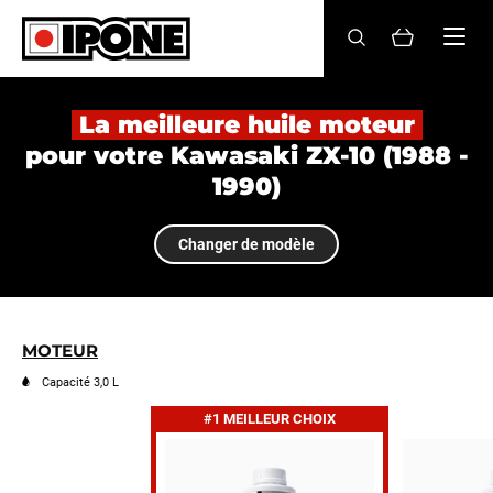
Ipone
HUILES MOTEUR
La meilleure huile moteur
pour votre Kawasaki ZX-10 (1988 -
ENTRETIEN
1990)
MAINTENANCE
Changer de modèle
LIFESTYLE
LA MARQUE
MOTEUR
Revendeurs
Capacité 3,0 L
#1 MEILLEUR CHOIX
Compte
FR
EN
ES
IT
DE
BE