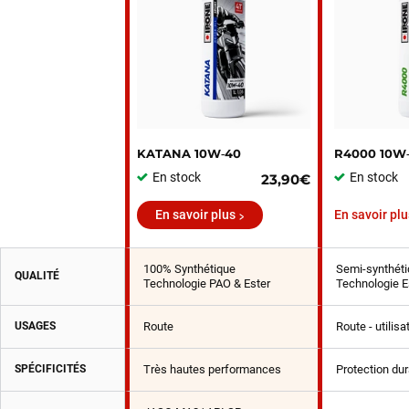
KATANA 10W‑40
R4000 10W
En stock
En stock
23,90€
En savoir plus
En savoir plu
100% Synthétique
Semi-synthéti
QUALITÉ
Technologie PAO & Ester
Technologie E
USAGES
Route
Route - utilis
SPÉCIFICITÉS
Très hautes performances
Protection du