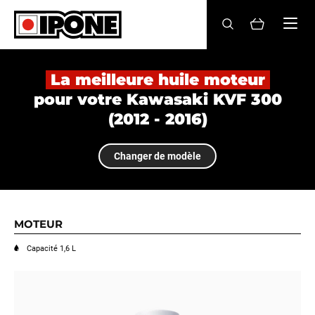
Ipone
HUILES MOTEUR
La meilleure huile moteur
pour votre Kawasaki KVF 300
ENTRETIEN
(2012 - 2016)
MAINTENANCE
Changer de modèle
LIFESTYLE
LA MARQUE
MOTEUR
Revendeurs
Capacité 1,6 L
Compte
FR
EN
ES
IT
DE
BE