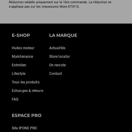
Réduction valable uniquement sur la 1ère commande. La réduction ne
s'applique pas sur les chaussures Moto KT01-S.
E-SHOP
LA MARQUE
Huiles moteur
Actualités
Maintenance
Store locator
Entretien
On recrute
Lifestyle
Contact
Tous les produits
Echanges & retours
FAQ
ESPACE PRO
Site IPONE PRO