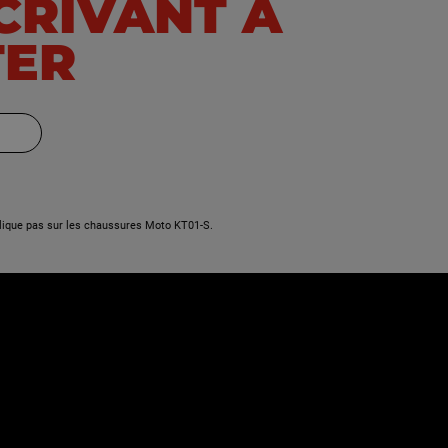
SCRIVANT À
TER
lique pas sur les chaussures Moto KT01-S.