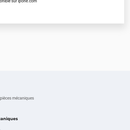
onible sur ipone.com
s pièces mécaniques
caniques