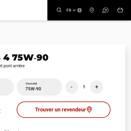
FR
 4 75W‑90
et pont arrière
Viscosité
-
+
1
75W-90
Trouver un revendeur
€