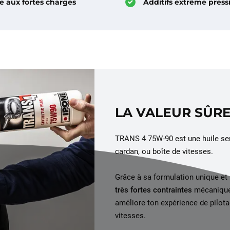
e aux fortes charges
Additifs extrême press
LA VALEUR SÛRE
TRANS 4 75W-90
est une huile s
cardan, ou boîte de vitesses.
Grâce à sa formulation unique et 
très fortes contraintes
mécaniques
améliore ton expérience de pilot
vitesses.