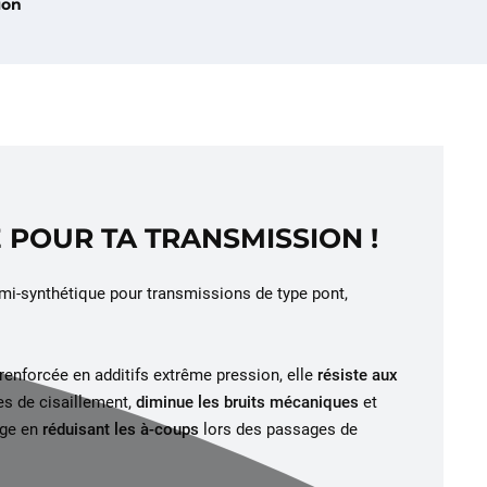
ion
 POUR TA TRANSMISSION !
emi-synthétique pour transmissions de type pont,
renforcée en additifs extrême pression, elle
résiste aux
 de cisaillement,
diminue les bruits mécaniques
et
age en
réduisant les à-coups
lors des passages de