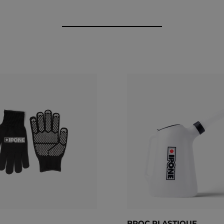
ns ou tous les 10 000 km. Nous vous conseillons tout de même de vous réfé
. L'information est indiquée sur le carter moteur ou dans le manuel d'entre
BROC PLASTIQUE