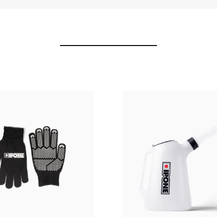
 km zu wechseln. Wir empfehlen Ihnen jedoch, Ihr Wartungshandbuch zu Ra
fen. Die Informationen dazu finden Sie auf dem Motorgehäuse oder im Wa