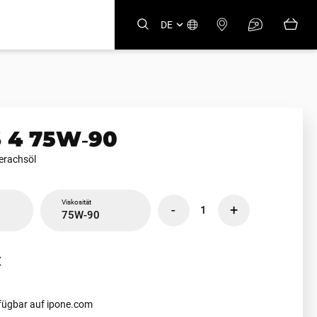
DE
 4 75W‑90
erachsöl
Viskosität
-
+
1
75W-90
€
rfügbar auf ipone.com