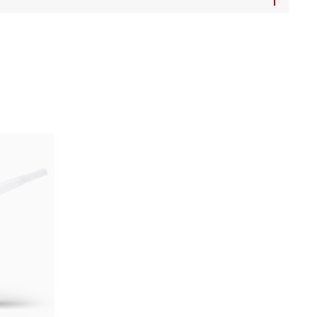
te zu ziehen und die Empfehlungen des Herstellers zu befolgen.
rtungshandbuch.