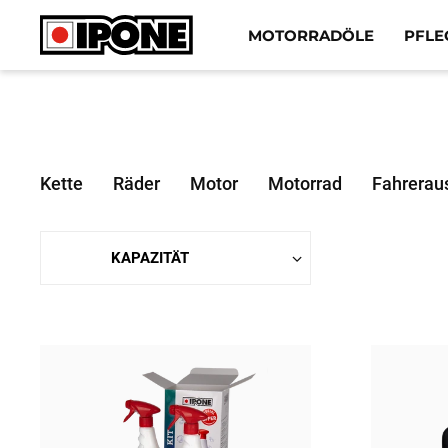
Ipone
MOTORRADÖLE
PFLE
MOTORRADÖLE
PFLEGE
Kette
Räder
Motor
Motorrad
Fahrerau
WARTUNG
LIFESTYLE
DIE MARKE
Fachhändler
Konto
DE
FR
EN
ES
IT
BE