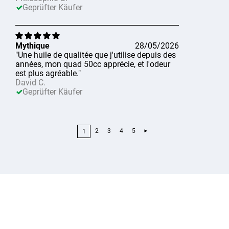
Geprüfter Käufer
Mythique
28/05/2026
"Une huile de qualitée que j'utilise depuis des
années, mon quad 50cc apprécie, et l'odeur
est plus agréable."
David C.
Geprüfter Käufer
2
3
4
5
1