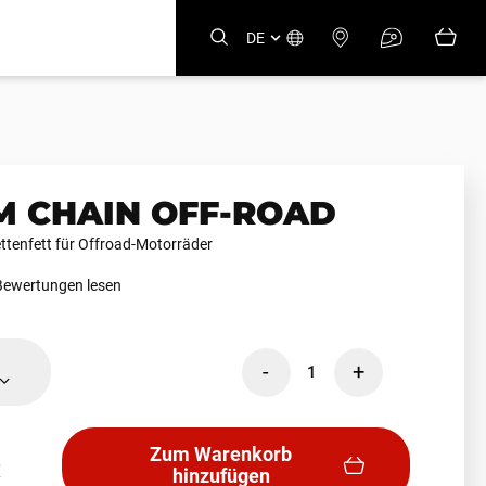
DE
M CHAIN OFF-ROAD
ttenfett für Offroad-Motorräder
Bewertungen lesen
-
+
1
Zum Warenkorb
€
hinzufügen