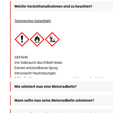
Welche Vorsichtsmaßnahmen sind zu beachten?
Technisches Datenblatt
GEFAHR
Vor Gebrauch das Etikett lesen.
Extrem entzündbares Spray.
Verursacht Hautreizungen.
Giftig für Wasserorganismen, verursacht Langzeitschäden.
Außerhalb der Reichweite von Kindern aufbewahren.
Wie schmiert man eine Motorradkette?
1) Sprühen Sie X-TREM CHAIN OFF-ROAD von innen auf die Kett
Wann sollte man seine Motorradkette schmieren?
2) Lassen Sie es trocknen, um eine Tiefenschmierung zu erreich
Mit einem herkömmlichen Kettenfett wird empfohlen, die Kette a