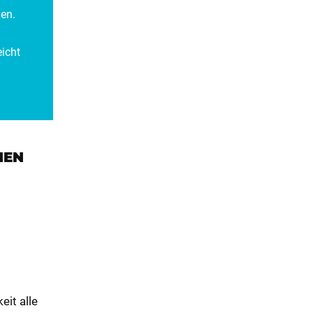
nen.
icht
MEN
eit alle