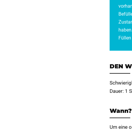
vorhan
Befüll
Zustan
haben
Füllen
DEN W
Schwierig
Dauer: 1 S
Wann?
Um eine op