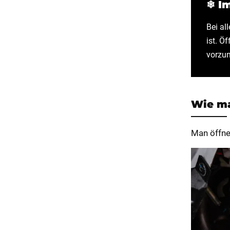
❄ I
Bei al
ist. Ö
vorzun
Wie ma
Man öffne