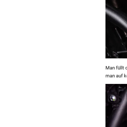
Man füllt 
man auf k