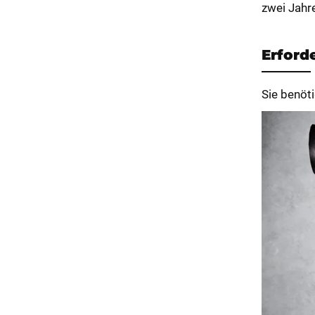
zwei Jahr
Erford
Sie benöt