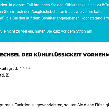
den. In diesem Fall brauchen Sie den Kühlerdeckel nicht zu öff
en Sie einfach den Ausgleichsbehälter (nach wie vor im kalten
d), bis Sie den auf dem Behälter angegebenen Höchststand erre
.
 Sie nicht zu viel ein, halten Sie kurz vor dem Strich an!
ECHSEL DER KÜHLFLÜSSIGKEIT VORNEH
keitsgrad: ⭐⭐⭐⭐
td. ⏳
timale Funktion zu gewährleisten, sollten Sie diese Flüssigk