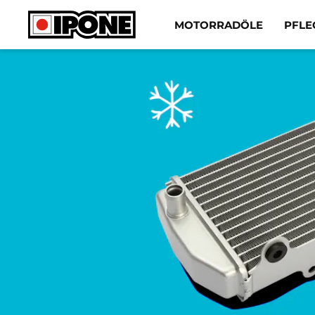
Ipone
MOTORRADÖLE
PFLE
MOTORRADÖLE
PFLEGE
WARTUNG
LIFESTYLE
DIE MARKE
Fachhändler
Konto
DE
IT
ES
EN
FR
BE