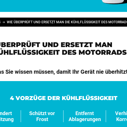
S
WIE ÜBERPRÜFT UND ERSETZT MAN DIE KÜHLFLÜSSIGKEIT DES MOTORRAD
ÜBERPRÜFT UND ERSETZT MAN
KÜHLFLÜSSIGKEIT DES MOTORRADS
as Sie wissen müssen, damit Ihr Gerät nie überhitz
4 VORZÜGE DER KÜHLFLÜSSIGKEIT
ndert
Schützt vor
Entfernt
Verh
itzung
Frost
Ablagerungen
Korr