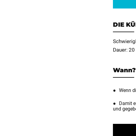
DIE K
Schwierig
Dauer: 20
Wann?
Wenn die
Damit e
und gegebe