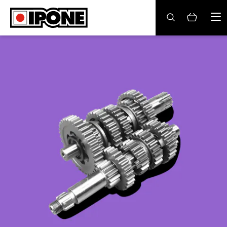
Ipone
MOTORRADÖLE
PFLEGE
WARTUNG
LIFESTYLE
DIE MARKE
Fachhändler
Konto
DE
ES
EN
IT
FR
BE