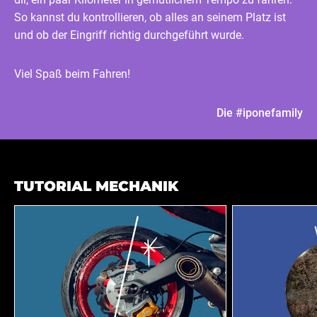
So kannst du kontrollieren, ob alles an seinem Platz ist
und ob der Eingriff richtig durchgeführt wurde.
Viel Spaß beim Fahren!
Die #iponefamily
TUTORIAL MECHANIK