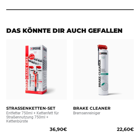
entnehmen Sie bitte den Anweisungen in Ihrem Handbuch.
Zylinderkopfdichtung kaputt ist.
DAS KÖNNTE DIR AUCH GEFALLEN
STRASSENKETTEN-SET
BRAKE CLEANER
Entfetter 750ml + Kettenfett für
Bremsenreiniger
Straßennutzung 750ml +
Kettenbürste
36,90€
22,60€