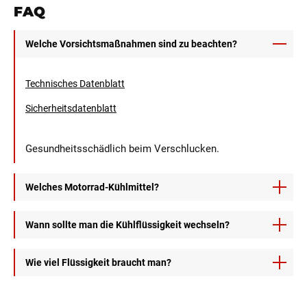
FAQ
Welche Vorsichtsmaßnahmen sind zu beachten?
Technisches Datenblatt
Sicherheitsdatenblatt
Gesundheitsschädlich beim Verschlucken.
Welches Motorrad-Kühlmittel?
Das Radiator Liquid kühlt den Motor und schützt ihn vor
Wann sollte man die Kühlflüssigkeit wechseln?
Korrosion. Es kann zum Ölwechsel oder zum Auffüllen der
Wasserstände verwendet werden.
Wir empfehlen, die Kühlflüssigkeit einmal pro Jahr zu
Wie viel Flüssigkeit braucht man?
wechseln.
Außerdem muss die Flüssigkeit unbedingt gewechselt
Die genaue Dosierung der Flüssigkeit für den Kühler
werden, wenn der Kühler ausgetauscht wird oder die