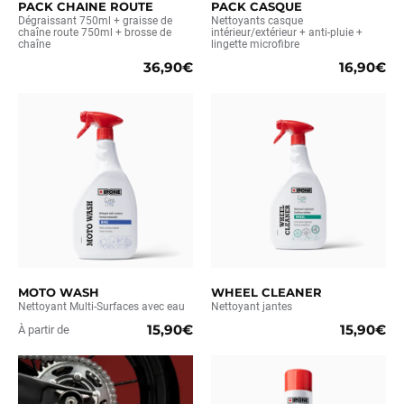
PACK CHAINE ROUTE
PACK CASQUE
Dégraissant 750ml + graisse de
Nettoyants casque
chaîne route 750ml + brosse de
intérieur/extérieur + anti-pluie +
chaîne
lingette microfibre
36,90€
16,90€
MOTO WASH
WHEEL CLEANER
Nettoyant Multi-Surfaces avec eau
Nettoyant jantes
15,90€
15,90€
À partir de