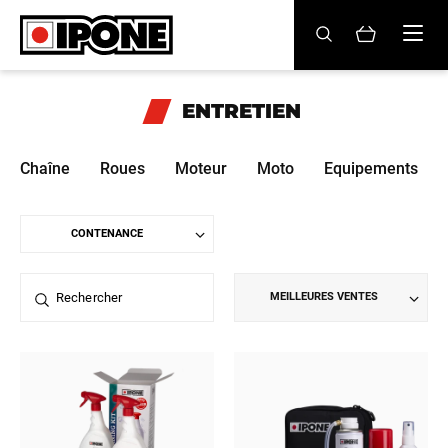
Ipone
HUILES MOTEUR
ENTRETIEN
ENTRETIEN
Chaîne
Roues
Moteur
Moto
Equipements
MAINTENANCE
LIFESTYLE
LA MARQUE
MEILLEURES VENTES
Revendeurs
Compte
BE
FR
EN
ES
IT
DE