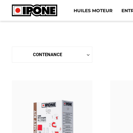
Ipone
HUILES MOTEUR
ENT
HUILES MOTEUR
ENTRETIEN
MAINTENANCE
LIFESTYLE
LA MARQUE
Revendeurs
Compte
BE
FR
EN
ES
IT
DE