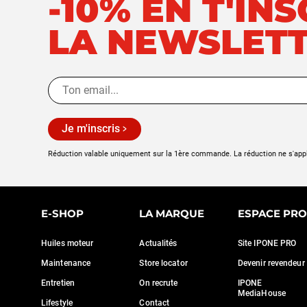
-10% EN T'IN
LA NEWSLET
Je m'inscris
Réduction valable uniquement sur la 1ère commande. La réduction ne s'app
E-SHOP
LA MARQUE
ESPACE PRO
Huiles moteur
Actualités
Site IPONE PRO
Maintenance
Store locator
Devenir revendeur
Entretien
On recrute
IPONE
MediaHouse
Lifestyle
Contact