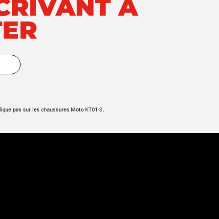
SCRIVANT À
TER
lique pas sur les chaussures Moto KT01-S.