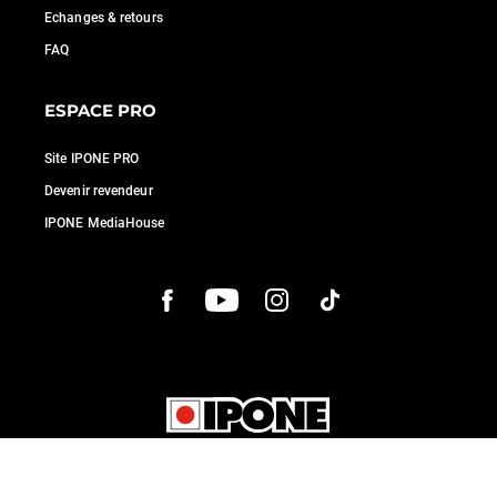
Echanges & retours
FAQ
ESPACE PRO
Site IPONE PRO
Devenir revendeur
IPONE MediaHouse
Axeptio consent
Plateforme de Gestion du Consentement : Personnalisez vos O
Conditions générales de vente
|
Crédits
|
Cookies
|
Contact :
info@ipone.fr