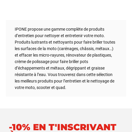
2) Frottez par mouvements circulaires la zone à traiter.
3) Ses microbilles actives permettent un nettoyage et un
WATERPROOF GREASE est une graisse mécanique
polissage en profondeur.
résistante à l’eau, même salée, à utiliser sur les
roulements, articulations, axes, joints et autres pivots,
pour graisser, lubrifier et protéger de l’usure et de la
IPONE propose une gamme complète de produits
corrosion.
d’entretien pour nettoyer et entretenir votre moto.
Produits lustrants et nettoyants pour faire briller toutes
les surfaces de la moto (carénages, châssis, métaux…)
et effacer les micro-rayures, rénovateur de plastiques,
crème de polissage pour faire briller pots
d’échappements et métaux, dégrippant et graisse
résistante à l’eau. Vous trouverez dans cette sélection
les meilleurs produits pour l’entretien et le nettoyage de
votre moto, scooter et quad.
-10% EN T'INSCRIVANT