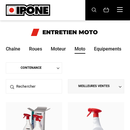
Ipone
HUILES MOTEUR
ENTRETIEN
MOTO
ENTRETIEN
Chaîne
Roues
Moteur
Moto
Equipements
MAINTENANCE
LIFESTYLE
LA MARQUE
MEILLEURES VENTES
Revendeurs
Compte
BE
FR
EN
ES
IT
DE