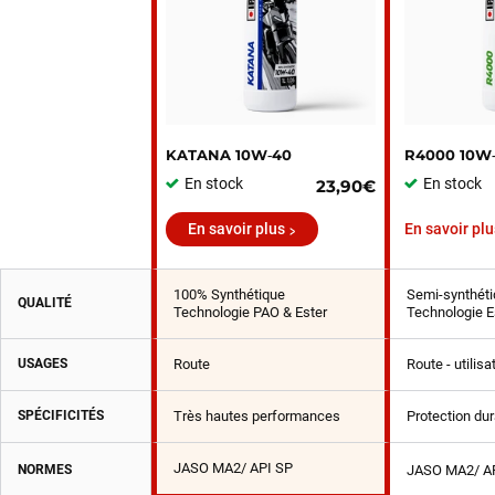
KATANA 10W‑40
R4000 10W
En stock
En stock
23,90€
En savoir plus
En savoir plu
100% Synthétique
Semi-synthéti
QUALITÉ
Technologie PAO & Ester
Technologie E
USAGES
Route
Route - utilis
SPÉCIFICITÉS
Très hautes performances
Protection du
JASO MA2/ API SP
NORMES
JASO MA2/ A