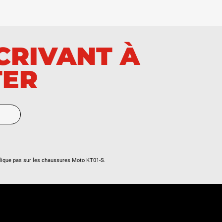
SCRIVANT À
TER
lique pas sur les chaussures Moto KT01-S.