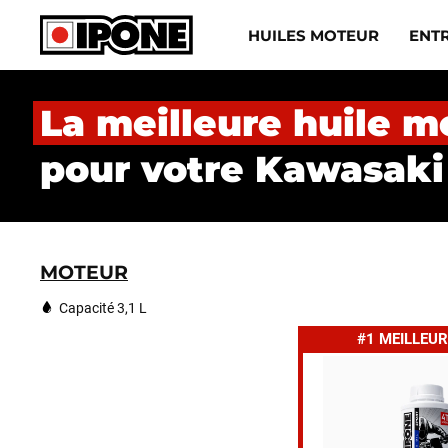
Ipone
HUILES MOTEUR
ENT
HUILES MOTEUR
La meilleure huile m
ENTRETIEN
pour votre Kawasaki 
MAINTENANCE
LIFESTYLE
MOTEUR
LA MARQUE
Capacité 3,1 L
#1 MEILLEUR
Revendeurs
Compte
FR
EN
ES
IT
DE
BE