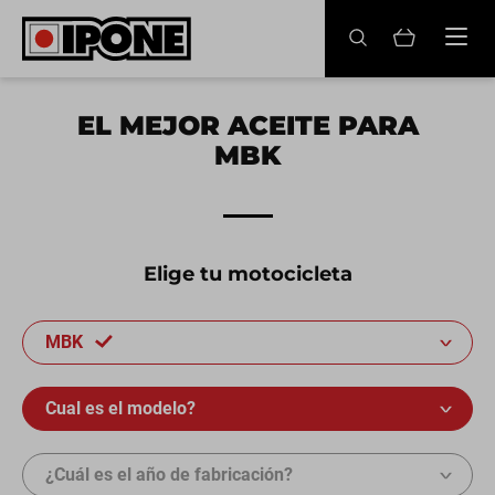
Ipone
ACEITES MOTOR
EL MEJOR ACEITE PARA
MBK
CONSERVACIÓN
MANTENIMIENTO
LIFESTYLE
Elige tu motocicleta
LA MARCA
MBK
Revendedores
Cual es el modelo?
Mi cuenta
¿Cuál es el año de fabricación?
ES
FR
EN
IT
DE
BE