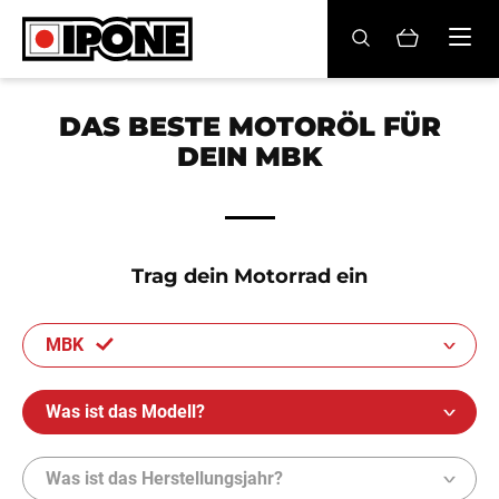
Ipone
MOTORRADÖLE
DAS BESTE MOTORÖL FÜR
DEIN MBK
PFLEGE
WARTUNG
LIFESTYLE
Trag dein Motorrad ein
DIE MARKE
MBK
Fachhändler
Was ist das Modell?
Konto
Was ist das Herstellungsjahr?
DE
FR
EN
ES
IT
BE