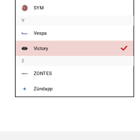
SYM
V
Vespa
Victory
Z
ZONTES
Zündapp