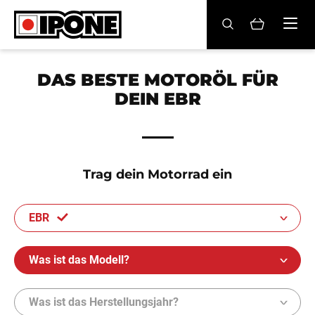
Ipone
MOTORRADÖLE
DAS BESTE MOTORÖL FÜR
DEIN EBR
PFLEGE
WARTUNG
LIFESTYLE
Trag dein Motorrad ein
DIE MARKE
EBR
Fachhändler
Was ist das Modell?
Konto
Was ist das Herstellungsjahr?
DE
FR
EN
ES
IT
BE