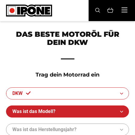
Ipone
MOTORRADÖLE
DAS BESTE MOTORÖL FÜR
DEIN DKW
PFLEGE
WARTUNG
LIFESTYLE
Trag dein Motorrad ein
DIE MARKE
DKW
Fachhändler
Was ist das Modell?
Konto
Was ist das Herstellungsjahr?
DE
FR
EN
ES
IT
BE