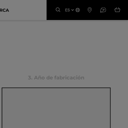
ARCA
ES
3.
Año de fabricación