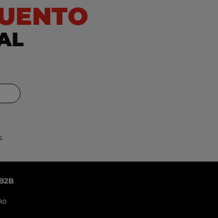
CUENTO
 AL
S.
B2B
PRO
n