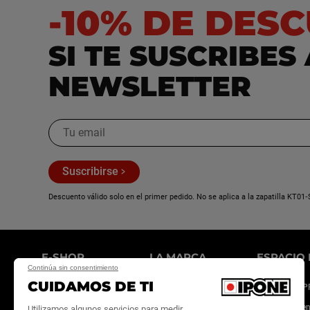
N
-10% DE DES
Norton
SI TE SUSCRIBES
NSU
NEWSLETTER
P
Peugeot
PGO
Suscribirse
Piaggio
Descuento válido solo en el primer pedido. No se aplica a la zapatilla KT01‑
Polaris
Puch
E-SHOP
LA MARCA
ESPACIO 
Continúa sin consentimiento
Q
CUIDAMOS DE TI
Aceites motor
Noticias
Sitio IPONE 
Mantenimiento
Contratamos
Convertirse e
Utilizamos algunos servicios para medir