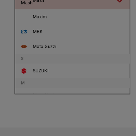
Mash
Maxim
MBK
Moto Guzzi
S
SUZUKI
M
Moto Morini
MuZ, MZ
MV Agusta