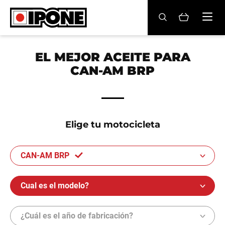
Ipone
ACEITES MOTOR
EL MEJOR ACEITE PARA
CAN-AM BRP
CONSERVACIÓN
MANTENIMIENTO
LIFESTYLE
Elige tu motocicleta
LA MARCA
CAN-AM BRP
Revendedores
Cual es el modelo?
Mi cuenta
¿Cuál es el año de fabricación?
ES
FR
EN
IT
DE
BE