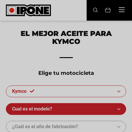
Ipone
ACEITES MOTOR
EL MEJOR ACEITE PARA
KYMCO
CONSERVACIÓN
MANTENIMIENTO
LIFESTYLE
Elige tu motocicleta
LA MARCA
Kymco
Revendedores
Cual es el modelo?
Mi cuenta
¿Cuál es el año de fabricación?
ES
FR
EN
IT
DE
BE