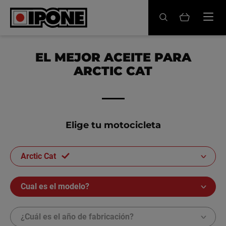
Ipone
ACEITES MOTOR
EL MEJOR ACEITE PARA
ARCTIC CAT
CONSERVACIÓN
MANTENIMIENTO
LIFESTYLE
Elige tu motocicleta
LA MARCA
Arctic Cat
Revendedores
Cual es el modelo?
Mi cuenta
¿Cuál es el año de fabricación?
ES
FR
EN
IT
DE
BE