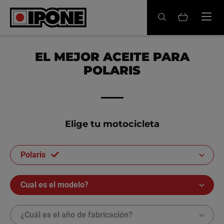
Ipone
ACEITES MOTOR
EL MEJOR ACEITE PARA
POLARIS
CONSERVACIÓN
MANTENIMIENTO
LIFESTYLE
Elige tu motocicleta
LA MARCA
Polaris
Revendedores
Cual es el modelo?
Mi cuenta
¿Cuál es el año de fabricación?
ES
FR
EN
IT
DE
BE