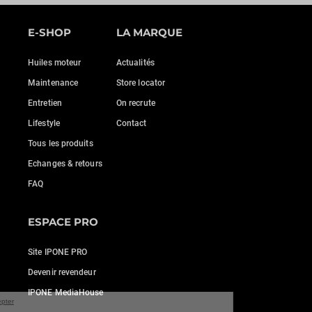
E-SHOP
LA MARQUE
Huiles moteur
Actualités
Maintenance
Store locator
Entretien
On recrute
Lifestyle
Contact
Tous les produits
Echanges & retours
FAQ
ESPACE PRO
Site IPONE PRO
Devenir revendeur
IPONE MediaHouse
nuer sans accepter