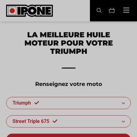
Ipone
HUILES MOTEUR
LA MEILLEURE HUILE
MOTEUR POUR VOTRE
ENTRETIEN
TRIUMPH
MAINTENANCE
LIFESTYLE
Renseignez votre moto
LA MARQUE
Triumph
Revendeurs
Compte
Street Triple 675
FR
EN
ES
IT
DE
BE