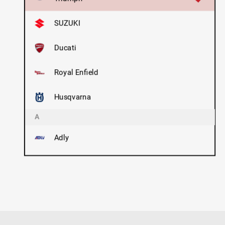
SUZUKI
Ducati
Royal Enfield
Husqvarna
A
Adly
AJS/ Matchless
Aprilia
K