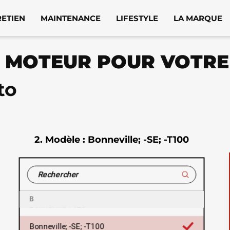
America
RETIEN
MAINTENANCE
LIFESTYLE
LA MARQUE
America LT
E MOTEUR POUR VOTR
Bonneville / T100
to
BONNEVILLE 900 T100 / BLACK
BONNEVILLE BOBBER
2.
Modèle
: Bonneville; -SE; -T100
BONNEVILLE BOBBER BLACK
BONNEVILLE SPEEDMASTER
Bonneville T100
6
7
9
A
B
Bonneville T120
Bonneville; -SE; -T100