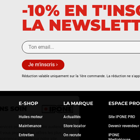
KTM
-10% EN T'IN
A
LA NEWSLET
Arctic Cat
B
BAJAJ
Je m'inscris
Benelli
Réduction valable uniquement sur la 1ère commande. La réduction ne s'app
Beta
BMW
Continuer sans accepter
E-SHOP
LA MARQUE
ESPACE PRO
NOUS PRENONS SOIN
BOMBARDIER
DE VOUS
Huiles moteur
Actualités
Site IPONE PRO
Maintenance
Store locator
Devenir revendeur
Nous utilisons quelques services pour mesurer notre audience,
BSA
générer des statistiques et vous proposer des offres les plus
Entretien
On recrute
IPONE
adaptées et la meilleure expérience possible sur notre site.
MediaHouse