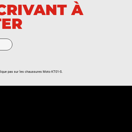
SCRIVANT À
Daytona 900 Super III (T300-B)
TER
Daytona 900, T 300D
Daytona 955i
L
Legend TT
R
lique pas sur les chaussures Moto KT01-S.
ROCKET 3 GT
ROCKET 3 R
ROCKET 3 TFC
Rocket III
Rocket III Classic