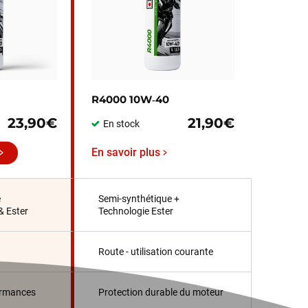
R4000 10W‑40
23,90€
21,90€
En stock
En savoir plus
e
Semi-synthétique +
& Ester
Technologie Ester
Route - utilisation courante
ormances
Protection durable du moteur