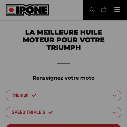
Ipone
HUILES MOTEUR
LA MEILLEURE HUILE
MOTEUR POUR VOTRE
ENTRETIEN
TRIUMPH
MAINTENANCE
LIFESTYLE
Renseignez votre moto
LA MARQUE
Triumph
Revendeurs
Compte
SPEED TRIPLE S
FR
EN
ES
IT
DE
BE