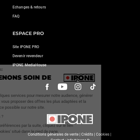
Echanges & retours
FAQ
ESPACE PRO
Site IPONE PRO
Devenir revendeur
IPONE MediaHouse
Continuer sans accepter
NOUS PRENONS SOIN DE
VOUS
Nous utilisons quelques services pour mesurer notre audience, générer
des statistiques et vous proposer des offres les plus adaptées et la
meilleure expérience possible sur notre site.
C'est OK pour vous ?
Pour modifier vos préférences par la suite, cliquez sur le lien
'Préférences de cookies' situé dans le pied de page.
Conditions générales de vente
|
Crédits
|
Cookies
|