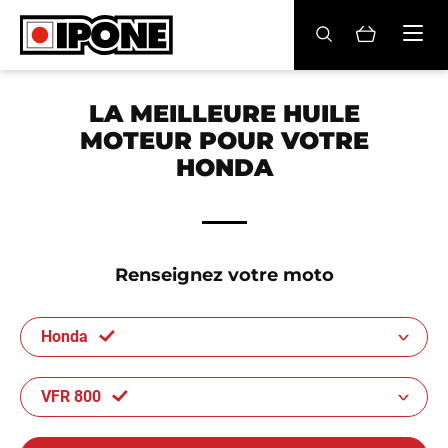
Ipone
HUILES MOTEUR
LA MEILLEURE HUILE
MOTEUR POUR VOTRE
ENTRETIEN
HONDA
MAINTENANCE
LIFESTYLE
Renseignez votre moto
LA MARQUE
Honda
Revendeurs
Compte
VFR 800
FR
EN
ES
IT
DE
BE