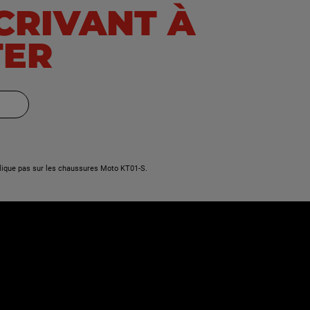
SCRIVANT À
VF 750 C
TER
VF 750 S
VFR 1200 F
VFR 1200 FD
VFR 1200 XD
lique pas sur les chaussures Moto KT01-S.
VFR 400R
VFR 750 F
VFR 800
VFR 800F
Vision 110 (NSC110)