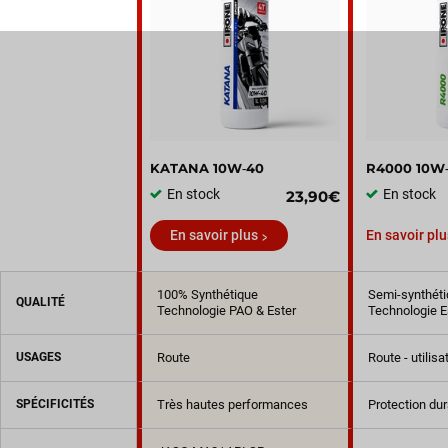
KATANA 10W‑40
R4000 10W
En stock
En stock
23,90€
En savoir plus
En savoir plu
100% Synthétique
Semi-synthéti
QUALITÉ
Technologie PAO & Ester
Technologie E
USAGES
Route
Route - utilis
SPÉCIFICITÉS
Très hautes performances
Protection du