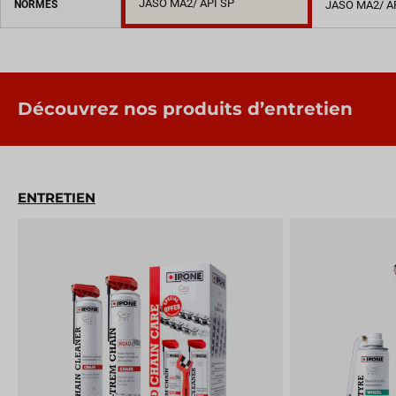
JASO MA2/ API SP
NORMES
JASO MA2/ A
Découvrez nos produits d’entretien
ENTRETIEN