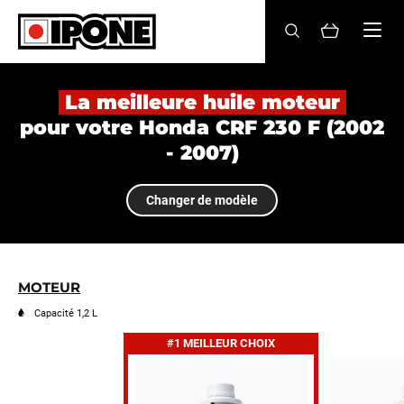
Ipone
HUILES MOTEUR
La meilleure huile moteur
pour votre Honda CRF 230 F (2002
ENTRETIEN
- 2007)
MAINTENANCE
Changer de modèle
LIFESTYLE
LA MARQUE
MOTEUR
Revendeurs
Capacité 1,2 L
#1 MEILLEUR CHOIX
Compte
FR
EN
ES
IT
DE
BE