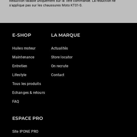
Réduction valable uniquement sur la 1ère commande. La réduction ne
s'applique pas sur les chaussures Moto KT01-S.
E-SHOP
LA MARQUE
Huiles moteur
Actualités
Maintenance
Store locator
Entretien
On recrute
Lifestyle
Contact
Tous les produits
Echanges & retours
FAQ
ESPACE PRO
Site IPONE PRO