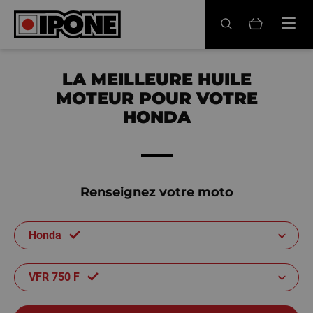
Ipone
HUILES MOTEUR
LA MEILLEURE HUILE
MOTEUR POUR VOTRE
ENTRETIEN
HONDA
MAINTENANCE
LIFESTYLE
Renseignez votre moto
LA MARQUE
Honda
Revendeurs
Compte
VFR 750 F
FR
EN
ES
IT
DE
BE