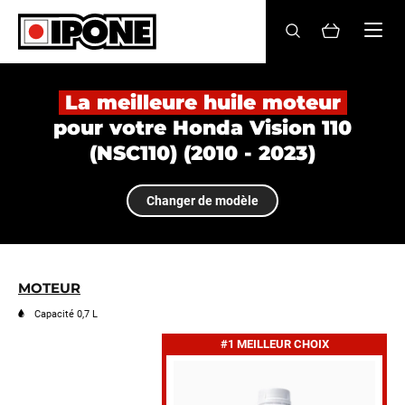
Ipone
HUILES MOTEUR
La meilleure huile moteur
pour votre Honda Vision 110
ENTRETIEN
(NSC110) (2010 - 2023)
MAINTENANCE
Changer de modèle
LIFESTYLE
LA MARQUE
MOTEUR
Revendeurs
Capacité 0,7 L
#1 MEILLEUR CHOIX
Compte
FR
EN
ES
IT
DE
BE