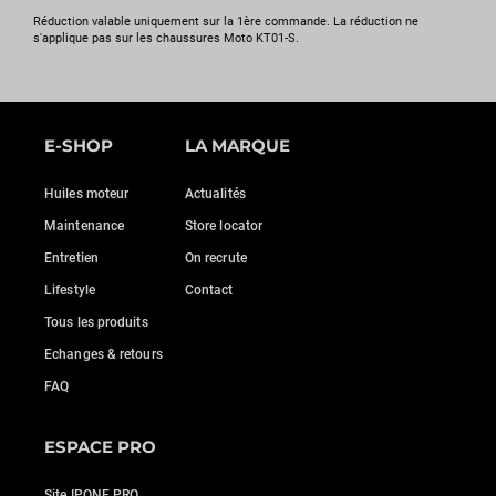
Réduction valable uniquement sur la 1ère commande. La réduction ne
s'applique pas sur les chaussures Moto KT01-S.
E-SHOP
LA MARQUE
Huiles moteur
Actualités
Maintenance
Store locator
Entretien
On recrute
Lifestyle
Contact
Tous les produits
Echanges & retours
FAQ
ESPACE PRO
Site IPONE PRO