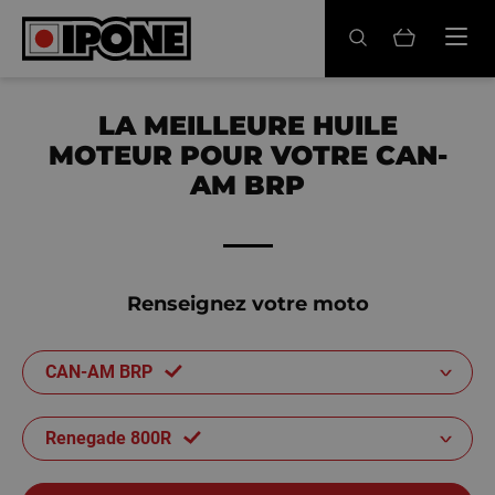
Ipone
HUILES MOTEUR
LA MEILLEURE HUILE
MOTEUR POUR VOTRE CAN-
ENTRETIEN
AM BRP
MAINTENANCE
LIFESTYLE
Renseignez votre moto
LA MARQUE
CAN-AM BRP
Revendeurs
Compte
Renegade 800R
FR
EN
ES
IT
DE
BE