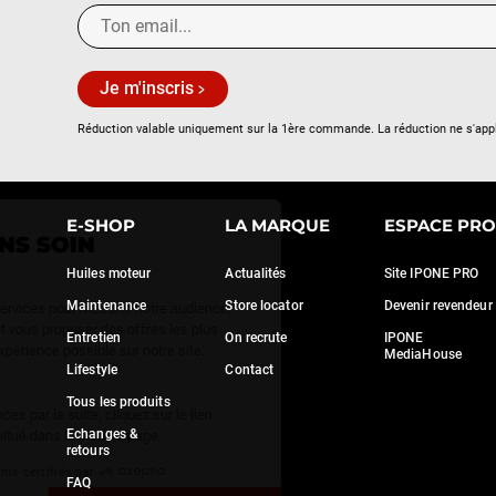
Je m'inscris
Réduction valable uniquement sur la 1ère commande. La réduction ne s'app
Continuer sans accepter
E-SHOP
LA MARQUE
ESPACE PRO
NOUS PRENONS SOIN
DE VOUS
Huiles moteur
Actualités
Site IPONE PRO
Maintenance
Store locator
Devenir revendeur
Nous utilisons quelques services pour mesurer notre audience,
générer des statistiques et vous proposer des offres les plus
Entretien
On recrute
IPONE
adaptées et la meilleure expérience possible sur notre site.
MediaHouse
Lifestyle
Contact
C'est OK pour vous ?
Tous les produits
Pour modifier vos préférences par la suite, cliquez sur le lien
Echanges &
'Préférences de cookies' situé dans le pied de page.
retours
Consentements certifiés par
FAQ