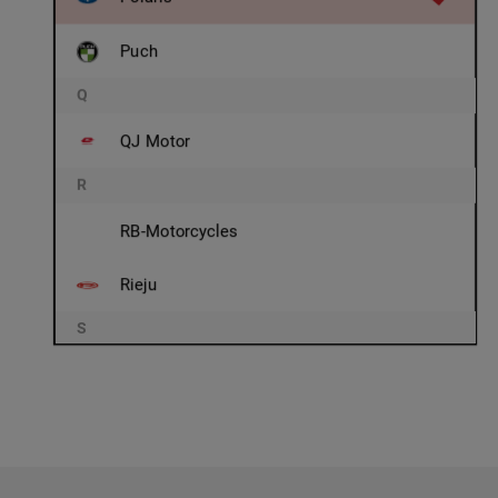
Puch
Q
QJ Motor
R
RB-Motorcycles
Rieju
S
Sachs
Sherco
Simson