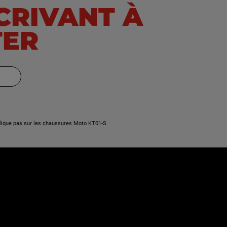
SCRIVANT À
TER
lique pas sur les chaussures Moto KT01-S.