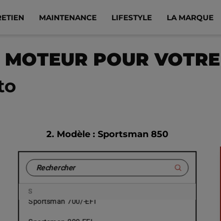
Sportsman 1000
RETIEN
MAINTENANCE
LIFESTYLE
LA MARQUE
Sportsman 400
E MOTEUR POUR VOTRE
Sportsman 450
Sportsman 500
to
Sportsman 500 EFI
Sportsman 550
2.
Modèle
: Sportsman 850
Sportsman 570
Sportsman 600
Sportsman 700 EFI
A
O
P
R
S
Sportsman 700/-EFI