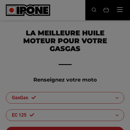
Ipone
HUILES MOTEUR
LA MEILLEURE HUILE
MOTEUR POUR VOTRE
ENTRETIEN
GASGAS
MAINTENANCE
LIFESTYLE
Renseignez votre moto
LA MARQUE
GasGas
Revendeurs
Compte
EC 125
FR
EN
ES
IT
DE
BE