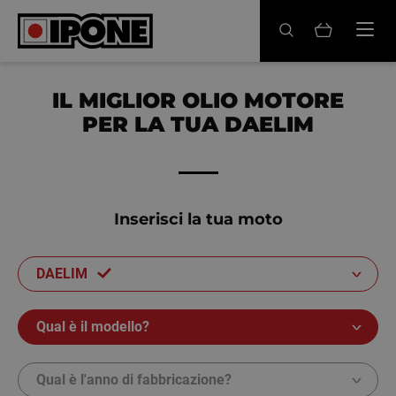
Ipone
OLI MOTORE
IL MIGLIOR OLIO MOTORE
PER LA TUA DAELIM
CURA
MANUTENZIONE
LIFESTYLE
Inserisci la tua moto
LA MARCA
DAELIM
Rivenditori
Qual è il modello?
Account
Qual è l'anno di fabbricazione?
IT
FR
EN
ES
DE
BE