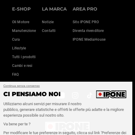
E-SHOP
LA MARCA
AREA PRO
Oli Motore
Notizie
Sito IPONE PRO
Manutenzione
Contatti
Diventa rivenditore
Cura
IPONE MediaHouse
Lifestyle
Tutti i prodotti
Cambi e resi
FAQ
Continua senza consenso
CI PENSIAMO NOI
Utilizziamo alcuni servizi per misurare il nostro
pubblico, generare statistiche e offrirti le offerte più adatte e la migliore
esperienza possibile sul nostro sito.
Va bene per te ?
Per modificare le tue preferenze in seguito, clicca sul link 'Preferenze dei