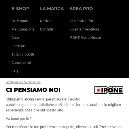
E-SHOP
LA MARCA
AREA PRO
Oli Motore
Notizie
Sito IPONE PRO
Manutenzione
Contatti
Diventa rivenditore
Cura
IPONE MediaHouse
Lifestyle
Tutti i prodotti
Cambi e resi
FAQ
Continua senza consenso
CI PENSIAMO NOI
Utilizziamo alcuni servizi per misurare il nostro
pubblico, generare statistiche e offrirti le offerte più adatte e la migliore
esperienza possibile sul nostro sito.
Va bene per te ?
Per modificare le tue preferenze in seguito, clicca sul link 'Preferenze dei