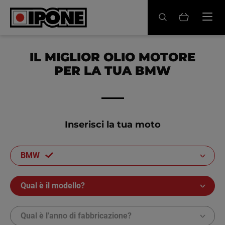
Ipone
OLI MOTORE
IL MIGLIOR OLIO MOTORE
PER LA TUA BMW
CURA
MANUTENZIONE
LIFESTYLE
Inserisci la tua moto
LA MARCA
BMW
Rivenditori
Qual è il modello?
Account
Qual è l'anno di fabbricazione?
IT
FR
EN
ES
DE
BE