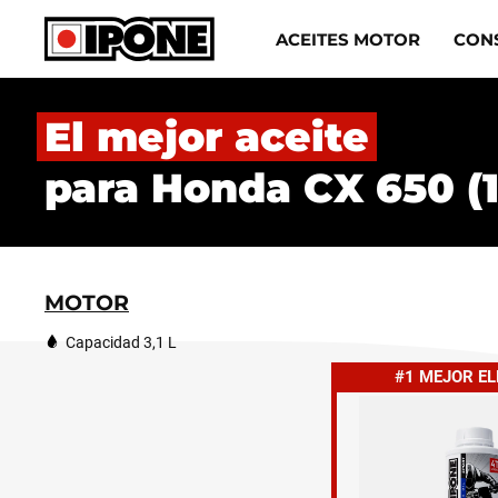
Ipone
ACEITES MOTOR
CON
ACEITES MOTOR
El mejor aceite
CONSERVACIÓN
para Honda CX 650 (1
MANTENIMIENTO
LIFESTYLE
MOTOR
LA MARCA
Capacidad 3,1 L
#1 MEJOR E
Revendedores
Mi cuenta
ES
FR
EN
IT
DE
BE