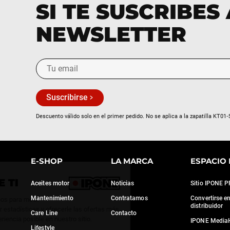
SI TE SUSCRIBES
NEWSLETTER
Suscribirse
Descuento válido solo en el primer pedido. No se aplica a la zapatilla KT01‑
E-SHOP
LA MARCA
ESPACIO 
Continúa sin consentimiento
CUIDAMOS DE TI
Aceites motor
Noticias
Sitio IPONE 
Mantenimiento
Contratamos
Convertirse e
Utilizamos algunos servicios para medir
distribuidor
nuestra audiencia, generar estadísticas y ofrecerle las ofertas más
Care Line
Contacto
adecuadas y la mejor experiencia posible en nuestro sitio.
IPONE Media
Lifestyle