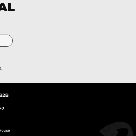
 AL
S.
B2B
PRO
n
House