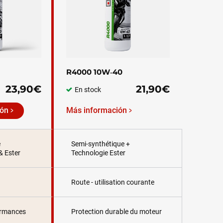
R4000 10W‑40
23,90€
21,90€
En stock
ión
Más información
e
Semi-synthétique +
& Ester
Technologie Ester
Route - utilisation courante
ormances
Protection durable du moteur