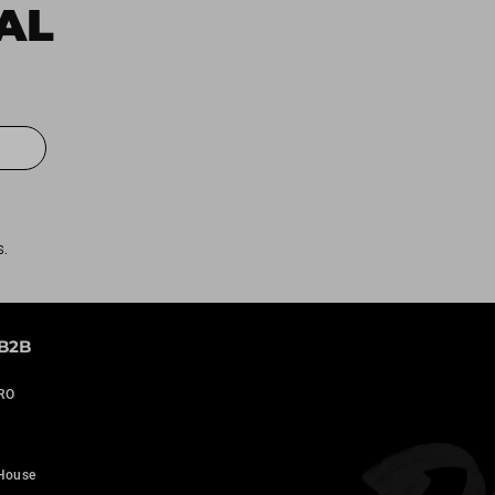
 AL
S.
B2B
PRO
n
House