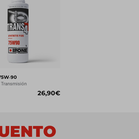
75W‑90
a Transmisión
26,90€
CUENTO