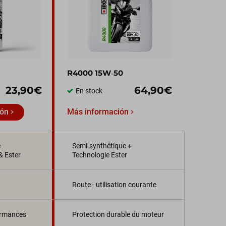
R4000 15W‑50
23,90€
64,90€
En stock
ión
Más información
e
Semi-synthétique +
& Ester
Technologie Ester
Route - utilisation courante
ormances
Protection durable du moteur