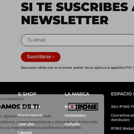
SI TE SUSCRIBES
NEWSLETTER
Suscribirse
Descuento válido solo en el primer pedido. No se aplica a la zapatilla KT01‑
E-SHOP
LA MARCA
ESPACIO 
Continúa sin consentimiento
CUIDAMOS DE TI
Aceites motor
Noticias
Sitio IPONE 
Mantenimiento
Contratamos
Convertirse e
Utilizamos algunos servicios para medir
distribuidor
nuestra audiencia, generar estadísticas y ofrecerle las ofertas más
Care Line
Contacto
adecuadas y la mejor experiencia posible en nuestro sitio.
IPONE Media
Lifestyle